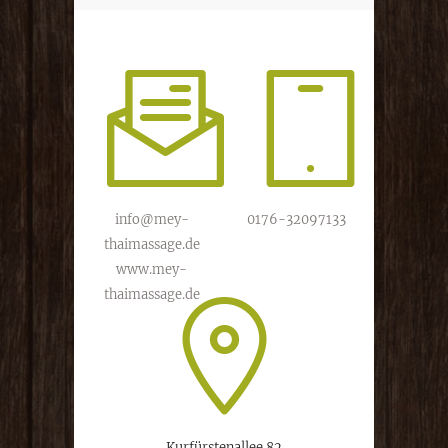
info@mey-
0176-32097133
thaimassage.de
www.mey-
thaimassage.de
Kurfürstenallee 82