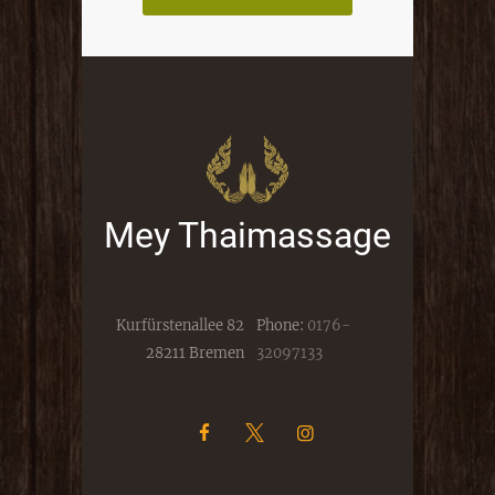
Mey Thaimassage
Kurfürstenallee 82
Phone:
0176-
28211 Bremen
32097133