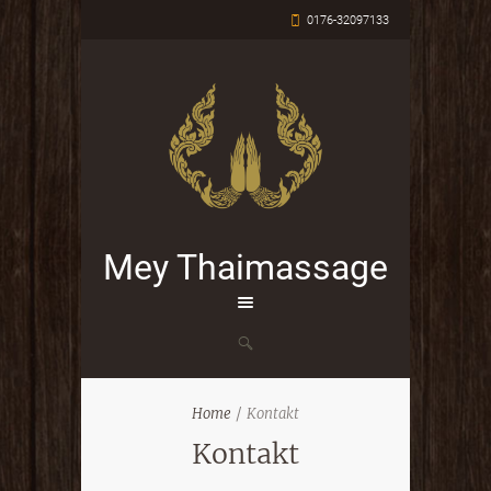
0176-32097133
Mey Thaimassage
Home
Kontakt
Kontakt