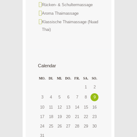
Rücken- & Schultermassage
Aroma Thaimassage
Klassische Thaimassage (Nuad
Thai)
Calendar
MO.
DI.
MI.
DO.
FR.
SA.
SO.
1
2
9
3
4
5
6
7
8
10
11
12
13
14
15
16
17
18
19
20
21
22
23
24
25
26
27
28
29
30
31